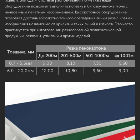
ровный. Благодаря системе распознавания по меткам наше
оборудование позволяет выполнять порезку и биговку пенокартона с
нанесенным печатным изображением. Высокоточное оборудование
позволяет достичь абсолютно точного совпадения линии реза с краями
изображения независимо от кривизны таких линий и изгибов. Это часто
практикуется при изготовлении разнообразной полиграфической
продукции, рекламы, упаковки и других
изделий.
Резка пенокартона
Товщина, мм
До 200м
201-500м
501-1000м
від 1001м
0,7 - 5,5мм
9,00
8,10
7,30
6,60
6,0 - 20,0мм
12,00
10,80
9,60
9,00