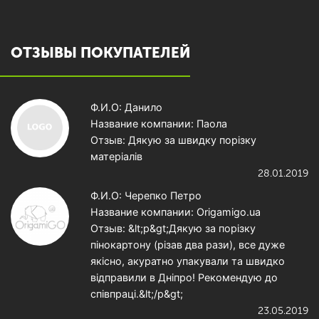
ОТЗЫВЫ ПОКУПАТЕЛЕЙ
Ф.И.О: Данило
Название компании: Паола
Отзыв: Дякую за швидку порізку
матеріалів
28.01.2019
Ф.И.О: Черепко Петро
Название компании: Origamigo.ua
Отзыв: &lt;p&gt;Дякую за порізку
пінокартону (різав два рази), все дуже
якісно, акуратно упакували та швидко
відправили в Дніпро! Рекомендую до
співпраці.&lt;/p&gt;
23.05.2019