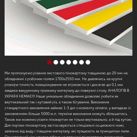
Previous
Next
Ми пропонуємо різання листового пінокартону товщиною до 20 мм на
обладнанні з робочим полем 1700х2550 мм. Не дивлячись на крупні
розміри точність позиціонування не втрачається і досягає до 0,1 мм
завдяки вакуумному прижиму матеріалу до поверхні столу. АНАЛОГІВ В
УКРАЇНІ НЕМАЄ!!! Наше унікальне обладнання дозволяє робити як
вертикальний так і кутовий різ, а також бігування. Виконання
стандартного замовлення займає 1-3 дні з моменту оплати, у випадках із
замовленням більше 5000 м.п. терміни виконання можуть збільшитись.
Також ми можемо різати пінокартон не тільки вертикально, а й під кутом.
Для порізки пінокартону застосовуються спеціальні осцилюючі ножі,
залежно від виду і товщини матеріалу, які працюють за принципом пили.
Осцилюючий ніж швидко вібрує на площині пінокартону, виконуючи