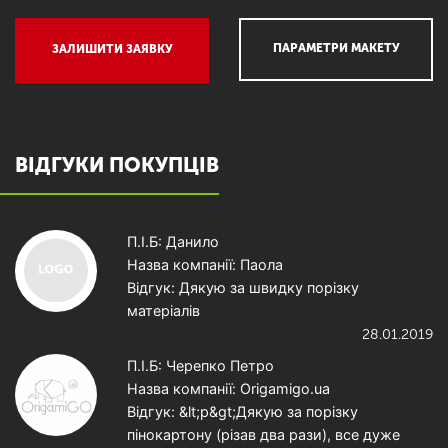
ПАРАМЕТРИ МАКЕТУ
ЗАЛИШИТИ ЗАЯВКУ
ВІДГУКИ ПОКУПЦІВ
П.І.Б: Данило
Назва компанії: Паола
Відгук: Дякую за швидку порізку
матеріалів
28.01.2019
П.І.Б: Черепко Петро
Назва компанії: Origamigo.ua
Відгук: &lt;p&gt;Дякую за порізку
пінокартону (різав два рази), все дуже