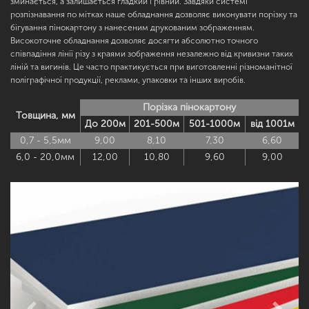
зминається, а залишається гладкий і рівний. Завдяки системі
розпізнавання по мітках наше обладнання дозволяє виконувати порізку та
бігування пінокартону з нанесеним друкованим зображенням.
Високоточне обладнання дозволяє досягти абсолютно точного
співпадіння лінії різу з краями зображення незалежно від кривизни таких
ліній та вигинів. Це часто практикується при виготовленні різноманітної
поліграфічної продукції, реклами, упаковки та інших виробів.
Порізка пінокартону
Товщина, мм
До 200м
201-500м
501-1000м
від 1001м
0,7 - 5,5мм
9,00
8,10
7,30
6,60
6,0 - 20,0мм
12,00
10,80
9,60
9,00