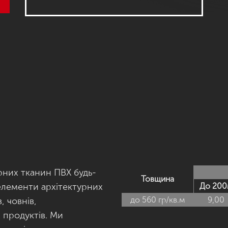
рних тканин ПВХ будь-
Товщина
елементи архітектурних
До 200
до 560 гр/кв.м
9,00
, човнів,
 продуктів. Ми