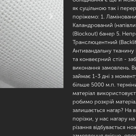
як суцільною так і пер
поріжемо: 1. Ламіновани
Next
Каландрований (напівли
(Blockout) банер 5. Непр
Транслюцентний (Backlit
Антивандальну тканину
та конвеєрний стіл - за
виконання замовлень. 
займає 1-3 дні з момент
більше 5000 м.п. термі
матеріал використовуєт
робимо розкрій матеріа
залишається нагар? На в
порізки, у нас нагару н
різання відбувається н
замовлення якісно, опе