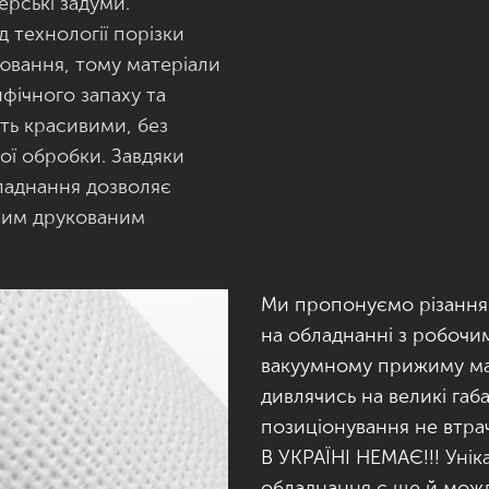
рські задуми.
д технології порізки
ювання, тому матеріали
фічного запаху та
ять красивими, без
ої обробки. Завдяки
бладнання дозволяє
еним друкованим
Ми пропонуємо різання
на обладнанні з робочи
вакуумному прижиму мат
дивлячись на великі габ
позиціонування не втрач
В УКРАЇНІ НЕМАЄ!!! Уні
обладнання є ще й мож