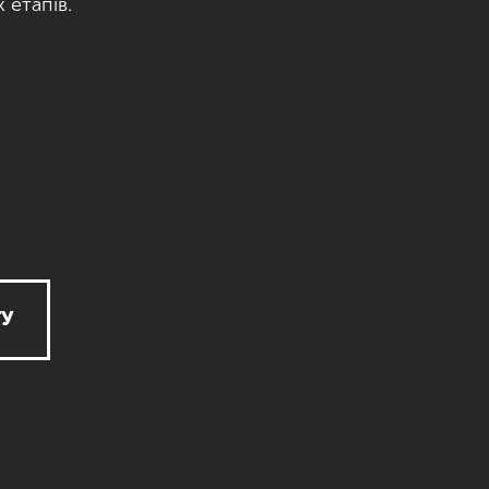
 етапів.
ТУ