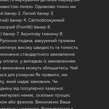
еривистою лінією. Однаково точно ми
й банер 2. Литий банер 3.
тий) банер 4. Світлоблокуючий
озорий (Frontlit) банер 6.
) банер 7. Акрилову тканину 8.
 Рулонна подача, вакуумний прижим
безпечує високу швидкість та точність
Виконання стандартного замовлення
у оплати, у випадках із замовленням
ни виконання можуть збільшитись. Чий
ься для розкрою Як правило, ми
лу, який надає замовник. Чи
ідміну від популярної лазерної
а матеріалі немає, оскільки процес
ожом або фрезою. Виконаємо Ваше
ративно і недорого. Відправляємо в