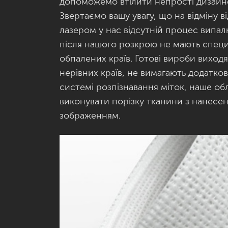
допоможемо втілити непрості дизайне
Звертаємо вашу увагу, що на відміну ві
лазером у нас відсутній процес випал
після нашого розкрою не мають специ
обпалених країв. Готові вироби виход
нерівних країв, не вимагають додатков
системі розпізнавання міток, наше о
виконувати порізку тканини з нанес
зображенням.