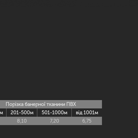
Порізка банерної тканини ПВХ
м
201-500м
501-1000м
від 1001м
8,10
7,20
6,75