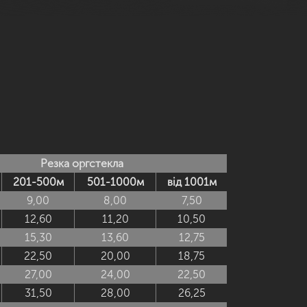
Резка оргстекла
201-500м
501-1000м
від 1001м
9,00
8,00
7,50
12,60
11,20
10,50
15,30
13,60
12,75
22,50
20,00
18,75
27,00
24,00
22,50
31,50
28,00
26,25