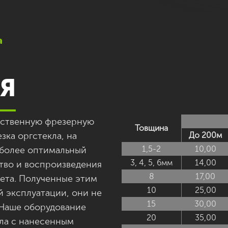
а
Я
чественную фрезерную
Товщина
езка оргстекла, на
До 200м
1,5-2
10,00
более оптимальный
3, 4, 5, 6мм
14,00
ство и воспроизведения
8
17,00
кета. Полученные этим
10
25,00
й эксплуатации, они не
15
30,00
 Наше оборудование
20
35,00
кла с нанесенным