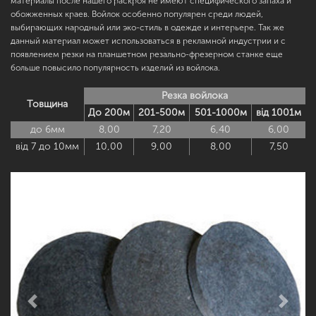
материалы после нашего раскроя не имеют специфического запаха и
обожженных краев.
Войлок особенно популярен среди людей,
выбирающих народный или эко-стиль в одежде и интерьере. Так же
данный материал может использоваться в рекламной индустрии и с
появлением резки на планшетном резально-фрезерном станке еще
больше повысило популярность изделий из
войлока.
Резка войлока
Товщина
До 200м
201-500м
501-1000м
від 1001м
до 6мм
8,00
7,20
6,40
6,00
від 7 до 10мм
10,00
9,00
8,00
7,50
Previous
Next