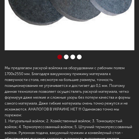
Мы предлагаем раскрой войлока на оборудовании с рабочим полем
1700х2550 мм. Благодаря вакуумному прижиму материала к
поверхности стола, несмотря на большие размеры, точность
позиционирования не утрачивается и достигает до 0,1 мм. Поэтому
данная технология позволяет осуществлять раскрой материала, четко
формируя даже мелкие и сложные узоры без потери качества и формы
самого материала. Даже гибкие материалы очень точно режутся и не
искажаются. АНАЛОГОВ В УКРАИНЕ НЕТ !!! Одинаково точно мы
порежем:
1. Натуральный войлок; 2. Хозяйственный войлок; 3.
Тонкошерстый
войлок; 4.
Термопрессованный
войлок; 5. Штучний термопрессованный
войлок. Рулонная подача, вакуумный прижим и конвейерный стол -
обеспечивает высокую скорость и точность выполнения заказов.