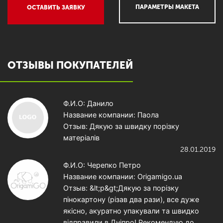
ПАРАМЕТРЫ МАКЕТА
ОСТАВИТЬ ЗАЯВКУ
ОТЗЫВЫ ПОКУПАТЕЛЕЙ
Ф.И.О: Данило
Название компании: Паола
Отзыв: Дякую за швидку порізку
матеріалів
28.01.2019
Ф.И.О: Черепко Петро
Название компании: Origamigo.ua
Отзыв: &lt;p&gt;Дякую за порізку
пінокартону (різав два рази), все дуже
якісно, акуратно упакували та швидко
відправили в Дніпро! Рекомендую до