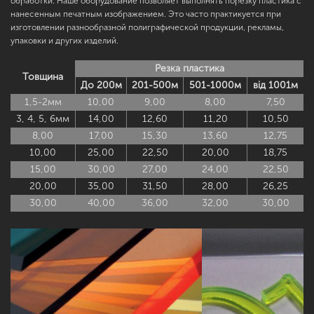
обработки. Наше оборудование позволяет выполнять порезку пластика с
нанесенным печатным изображением. Это часто практикуется при
изготовлении разнообразной полиграфической продукции, рекламы,
упаковки и других изделий.
Резка пластика
Товщина
До 200м
201-500м
501-1000м
від 1001м
1,5-2мм
10,00
9,00
8,00
7,50
3, 4, 5, 6мм
14,00
12,60
11,20
10,50
8,00
17,00
15,30
13,60
12,75
10,00
25,00
22,50
20,00
18,75
15,00
30,00
27,00
24,00
22,50
20,00
35,00
31,50
28,00
26,25
30,00
40,00
36,00
32,00
30,00