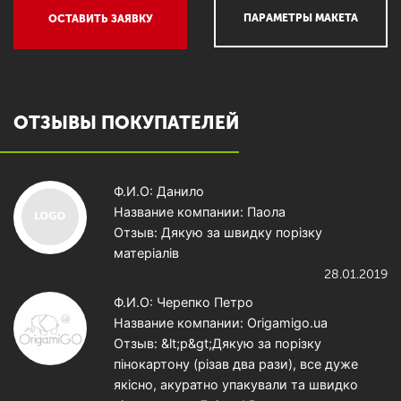
ПАРАМЕТРЫ МАКЕТА
ОСТАВИТЬ ЗАЯВКУ
ОТЗЫВЫ ПОКУПАТЕЛЕЙ
Ф.И.О: Данило
Название компании: Паола
Отзыв: Дякую за швидку порізку
матеріалів
28.01.2019
Ф.И.О: Черепко Петро
Название компании: Origamigo.ua
Отзыв: &lt;p&gt;Дякую за порізку
пінокартону (різав два рази), все дуже
якісно, акуратно упакували та швидко