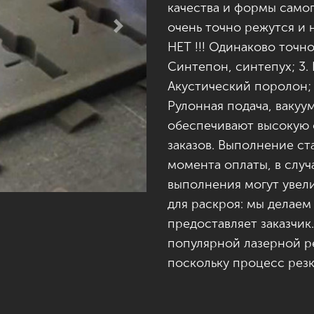
качества и формы само
очень точно режутся и
Next
НЕТ !!! Одинаково точно
Синтепон, синтепух; 3.
Акустический поролон;
Рулонная подача, ваку
обеспечивают высокую 
заказов. Выполнение ста
момента оплаты, в случа
выполнения могут увели
для раскроя: мы делаем
предоставляет заказчик.
популярной лазерной ре
поскольку процесс рез