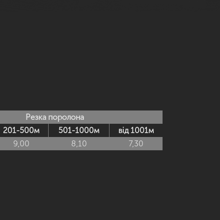
Резка поролона
201-500м
501-1000м
від 1001м
9,00
8,10
7,30