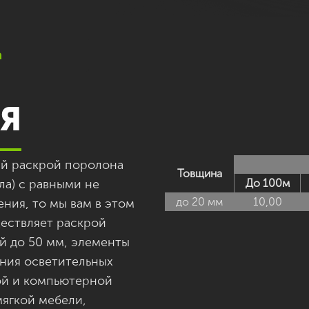
а
Я
ый раскрой поролона
Товщина
ла) с равными не
До 100м
до 20 мм
10,00
ения, то мы вам в этом
ествляет раскрой
 до 50 мм, элементы
ения осветительных
ой и компьютерной
мягкой мебели,