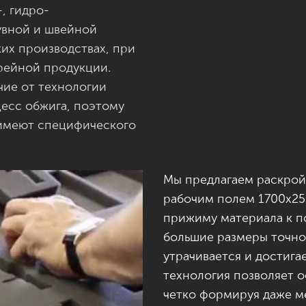
, гидро-
бувной и швейной
их производствах, при
ерейной продукции.
чие от технологии
цесс обжига, поэтому
 имеют специфического
Мы предлагаем раскрой
рабочим полем 1700х25
прижиму материала к п
большие размеры точно
утрачивается и достига
технология позволяет о
четко формируя даже м