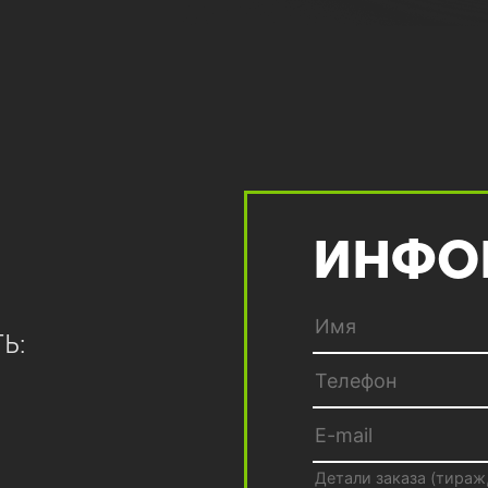
ИНФО
Ь: