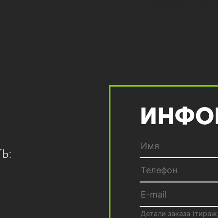
ИНФО
Ь: