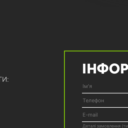
ІНФОР
ТИ: