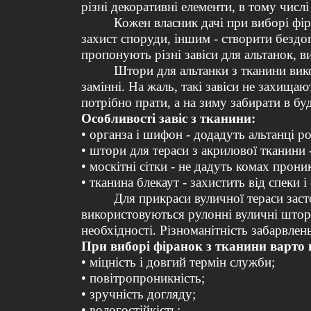
різні декоративні елементи, в тому числі
Кожен власник дачі при виборі фір
захист споруди, іншим - створити бездо
пропонують різні завіси для альтанок, ви
Штори для альтанки з тканини вико
замінні. На жаль, такі завіси не захища
потрібно прати, а на зиму забирати в бу
Особливості завіс з тканини:
• органза і шифон - додадуть альтанці р
• штори для тераси з акрилової тканини 
• москітні сітки - не дадуть комах прон
• тканина блекаут - захистить від спеки 
Для прикраси вуличної тераси заст
використовуються рулонні вуличні штори
необхідності. Різноманітність забарвлень
При виборі фіранок з тканини варто 
• міцність і довгий термін служби;
• повітропроникність;
• зручність догляду;
• вологостійкість;