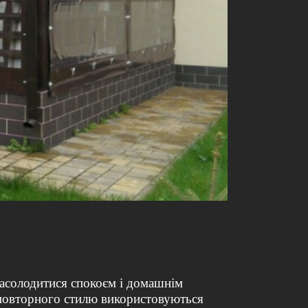
насолодитися спокоєм і домашнім
еповторного стилю використовуються