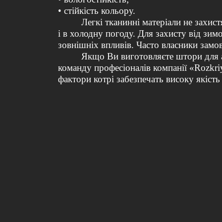
• стійкість кольору.
Легкі тканинні матеріали не захист
і в холодну погоду. Для захисту від зим
зовнішніх впливів. Часто власники замо
Якщо Ви виготовляєте штори для аль
команду професіоналів компанії «
R
о
zkri
фактори котрі забезпечать високу якість