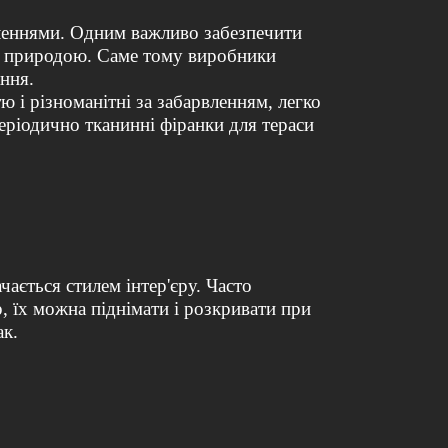
явленнями. Одним важливо забезпечити
ь з природою. Саме тому виробники
ання.
 і різноманітні за забарвленням, легко
періодично тканинні фіранки для тераси
ається стилем інтер'єру. Часто
, їх можна піднімати і розкривати при
ак.