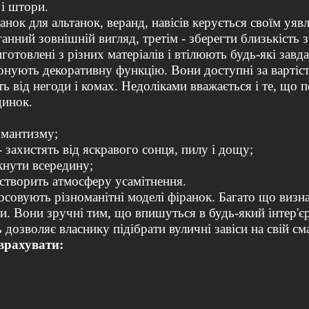
 і штори.
анок для альтанок, веранд, навісів керується своїм у
ганний зовнішній вигляд, третім - зберегти близькіст
готовлені з різних матеріалів і втілюють будь-які завд
нують декоративну функцію. Вони доступні за вартістю
ють від негоди і комах. Недоліками вважається і те, що 
динок.
омантизму;
- захистять від яскравого сонця, пилу і дощу;
икнути всередину;
і створить атмосферу усамітнення.
осовують різноманітні моделі фіранок. Багато що визнач
. Вони зручні тим, що впишуться в будь-який інтер'єр
 дозволяє власнику підібрати вуличні завіси на свій см
врахувати: