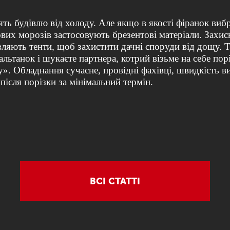
ять будівлю від холоду. Але якщо в якості фіранок виб
ових морозів застосовують брезентові матеріали. Захис
вляють тенти, щоб захистити дачні споруди від дощу.
танок і шукаєте партнера, котрий візьме на себе поріз
y
»
. Обладнання сучасне, провідні фахівці, швидкість в
 після порізки за мінімальний термін.
ВСІ СТАТТІ