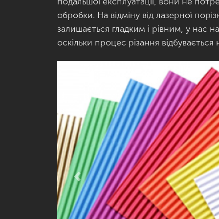
подальшої експлуатації, вони не потр
обробки. На відміну від лазерної порізк
залишається гладким і рівним, у нас на
оскільки процес різання відбувається
Previous