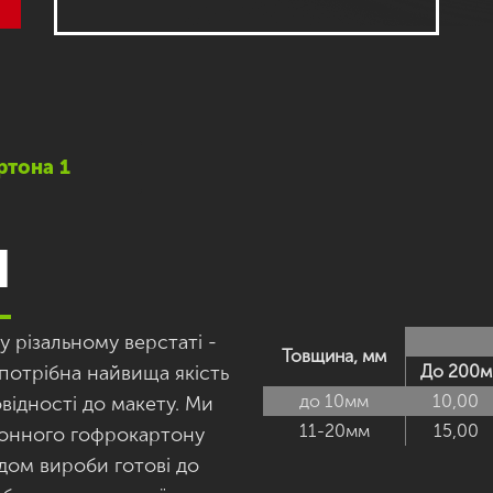
ртона 1
N
 різальному верстаті -
Товщина, мм
потрібна найвища якість
До 200м
до 10мм
10,00
відності до макету. Ми
11-20мм
15,00
лонного гофрокартону
одом вироби готові до