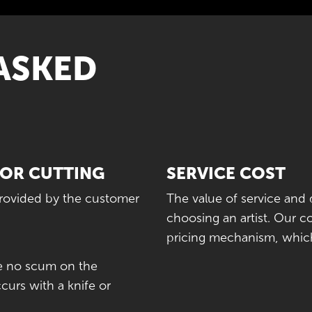
ASKED
FOR CUTTING
SERVICE COST
provided by the customer
The value of service and q
choosing an artist. Our 
pricing mechanism, which 
ve no scum on the
curs with a knife or