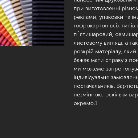
при виготовленні різном
реклами, упаковки та і
гофрокартон всіх типів
п`ятишаровий, семишар
листовому вигляді, а т
розкрій матеріалу, яки
бажає мати справу з по
ми можемо запропонува
індивідуальне замовлен
постачальників. Вартіст
незмінною, оскільки вар
окремо.1