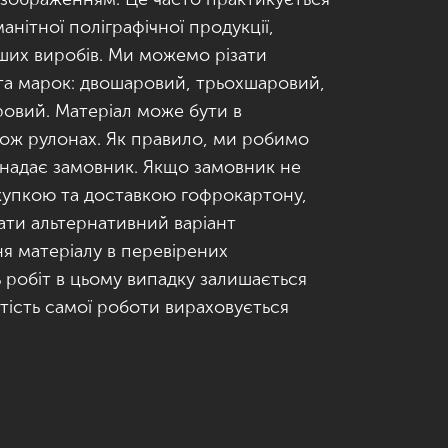
анітної поліграфічної продукції,
нших виробів. Ми можемо різати
 та марок: двошаровий, трьохшаровий,
овий. Матеріал може бути в
акож рулонах. Як правило, ми робимо
й надає замовник. Якщо замовник не
купкою та доставкою гофрокартону,
ти альтернативний варіант
ня матеріалу в перевірених
ь робіт в цьому випадку залишається
тість самої роботи вираховується