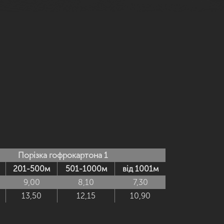
Порізка гофрокартона 1
201-500м
501-1000м
від 1001м
9,00
8,10
7,30
13,50
12,15
10,90