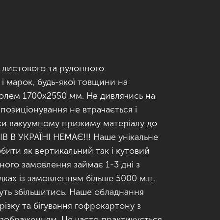
 листового та рулонного
 і марок, будь-якої товщини на
олем 1700х2550 мм. Не дивлячись на
 позиціонування не втрачається і
яки вакуумному прижиму матеріалу до
ІВ В УКРАЇНІ НЕМАЄ!!! Наше унікальне
бити як вертикальний так і кутовий
ного замовлення займає 1-3 дні з
ках із замовленням більше 5000 м.п.
ть збільшитись. Наше обладнання
ізку та бігування гофрокартону з
зображенням. Це часто практикується