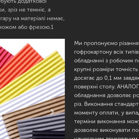
ебують додаткової
и, зріз не темніє, а
гару на матеріалі немає,
 ножом або фрезою.1
Ми пропонуємо різання
гофрокартону всіх типів
обладнанні з робочим п
крупні розміри точність
досягає до 0,1 мм завд
поверхні столу. АНАЛОГ
обладнання дозволяє ро
різ. Виконання стандарт
моменту оплати, у випад
Next
терміни виконання можу
дозволяє виконувати пор
нанесеним друкованим 