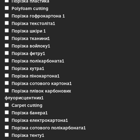
Порізка пластика
Polyfoam cutting
Порізка гофрокартона 1
Порізка текстоліта1
Порізка шкіри 1
Порізка тканини1
Порізка войлоку1
Порізка фетру1
Порізка полікарбоната1
Порізка хутра1
Порізка пінокартона1
Порізка сотового картона1
Порізка плівок карбонових
флуорисцентних1
Carpet cutting
Порізка банера1
Порізка електрокартона1
Порізка сотового полікарбоната1
Порізка тенту1